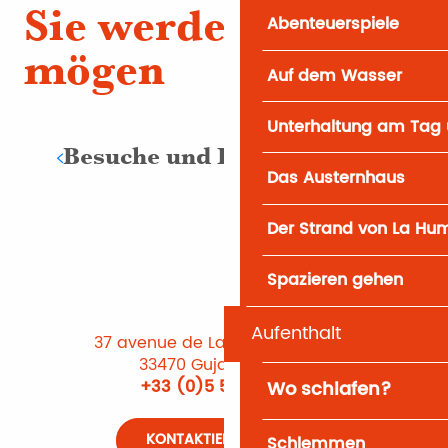
Sie werden auch
Abenteuerspiele
mögen
Auf dem Wasser
Unterhaltung am Tag 
Besuche und Entdeckungen
Das Austernhaus
Der Strand von La Hu
Spazieren gehen
Aufenthalt
37 avenue de Lattre de Tassigny
33470 Gujan-Mestras
+33 (0)5 56 66 12 65
Wo schlafen?
KONTAKTIEREN SIE UNS
Schlemmen