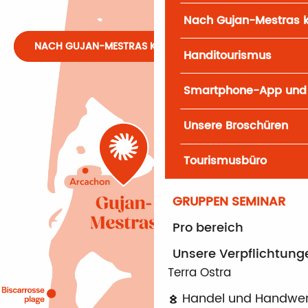
Nach Gujan-Mestras
NACH GUJAN-MESTRAS KOMMEN
Handitourismus
Smartphone-App und
Unsere Broschüren
Tourismusbüro
GRUPPEN SEMINAR
Pro bereich
Unsere Verpflichtung
Terra Ostra
Handel und Handwe