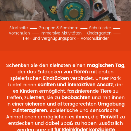
Startseite
Gruppen & Seminare
Schulkinder
Vorschulen
Immersive Aktivitäten – Kindergarten
Tier- und Vergnügungspark – Vorschulkinder
Schenken Sie den Kleinsten einen
magischen Tag
,
der das Entdecken von
Tieren
mit ersten
spielerischen
Eindrücken
verbindet. Unser Park
bietet einen
sanften und interaktiven Ansatz
, der
es Kindern ermöglicht, faszinierende Tiere zu
treffen, zu
lernen
, sie zu
beobachten
und mit ihnen
in einer
sicheren und al
tersgerechten
Umgebung
zu
interagieren
. Spielerische und sensorische
Animationen ermöglichen es ihnen, die
Tierwelt
zu
entdecken und dabei Spaß zu haben. Zusätzlich
werden speziell
für Kleinkinder konzipierte