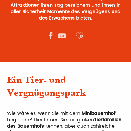
Attraktionen
ihren Tag bereichern und ihnen
in
aller Sicherheit Momente des Vergnügens und
des Erwachens
bieten.
Ajouter aux 
Ein Tier- und
Vergnügungspark
Wie wäre es, wenn Sie mit dem
Minibauernhof
beginnen? Hier lernen Sie die großen
Tierfamilien
des Bauernhofs
kennen, aber auch zahlreiche