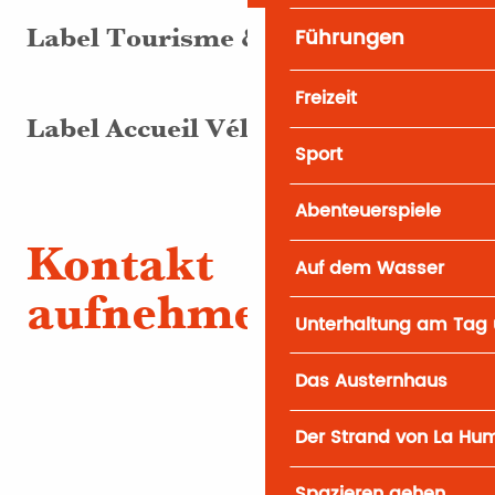
Führungen
Label Tourisme & Handicap
Freizeit
Label Accueil Vélo
Sport
Abenteuerspiele
Kontakt
Auf dem Wasser
aufnehmen
Unterhaltung am Tag 
Das Austernhaus
Der Strand von La Hu
Spazieren gehen