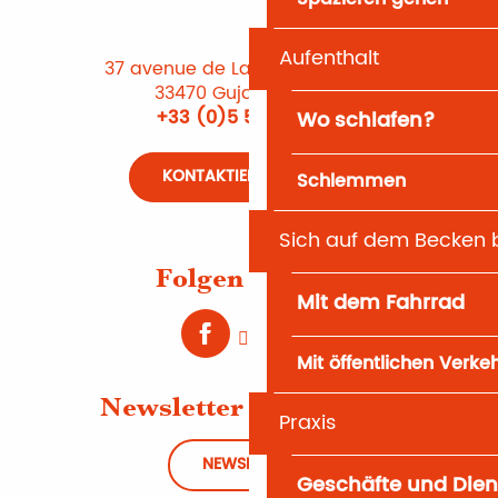
Aufenthalt
37 avenue de Lattre de Tassigny
33470 Gujan-Mestras
+33 (0)5 56 66 12 65
Wo schlafen?
KONTAKTIEREN SIE UNS
Schlemmen
Sich auf dem Becken
Folgen Sie uns
Mit dem Fahrrad
Mit öffentlichen Verke
Newsletter abonnieren
Praxis
NEWSLETTER
Geschäfte und Dien