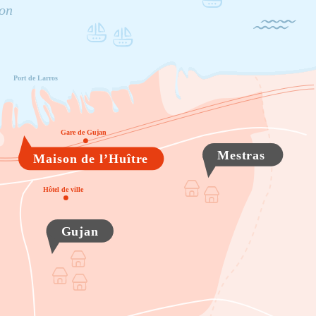
hon
Port de Larros
Gare de Gujan
Mestras
Maison de l’Huître
Hôtel de ville
Gujan