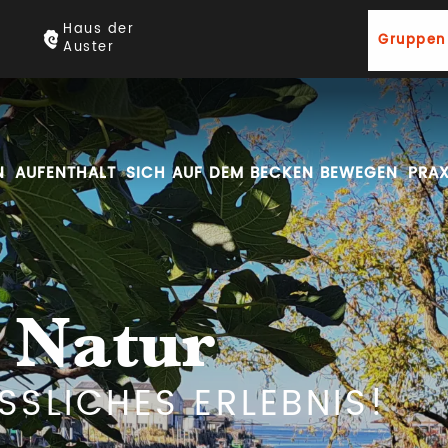
Haus der
Gruppen
Auster
AUFENTHALT
SICH AUF DEM BECKEN BEWEGEN
PRAX
e Natur
SSLICHES ERLEBNIS!