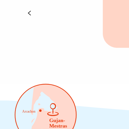
Arcachon
Gujan-

Mestras