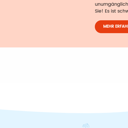
unumgängliche
Sie! Es ist schw
MEHR ERFAH