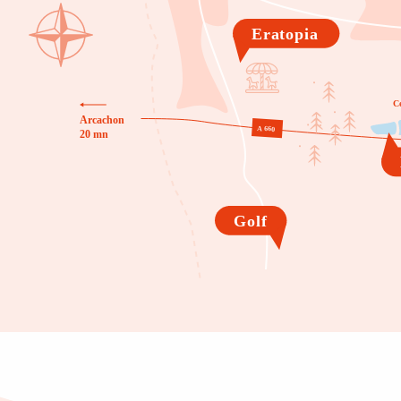
Eratopia
C
Arcachon

A 660
20 mn
Golf