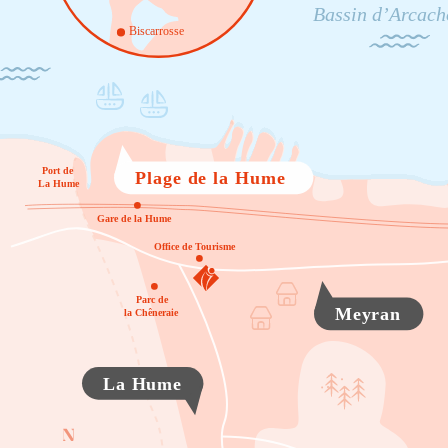
Bassin d’Arcac
Biscarrosse
Port de

Plage de la Hume
La Hume
Gare de la Hume
Office de Tourisme
Parc de

Meyran
la Chêneraie
La Hume