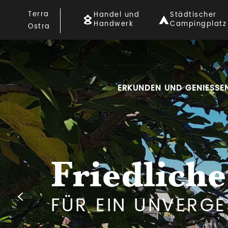
Aller
Terra
Handel und
Städtischer
au
Handwerk
Campingplatz
Ostra
contenu
principal
ERKUNDEN UND GENIESSEN
Friedlich
FÜR EIN UNVERGE