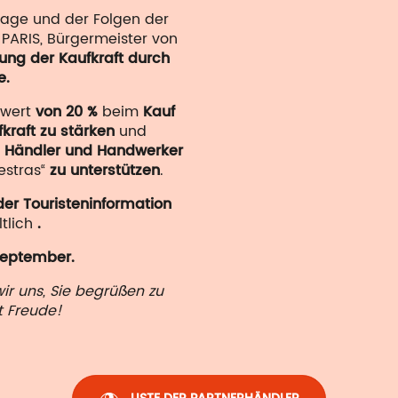
 Lage und der Folgen der
 PARIS, Bürgermeister von
kung der Kaufkraft durch
e.
wert
von 20 %
beim
Kauf
fkraft zu stärken
und
n Händler und Handwerker
estras“
zu unterstützen
.
der Touristeninformation
tlich
.
 September.
ir uns, Sie begrüßen zu
t Freude!