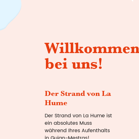
We
Mei
Willkomme
bei uns!
Der Strand von La
Hume
Der Strand von La Hume ist
ein absolutes Muss
während Ihres Aufenthalts
in Gujan-Mestras!