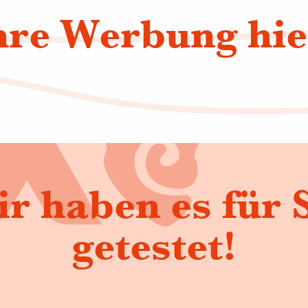
hre Werbung hie
r haben es für 
getestet!