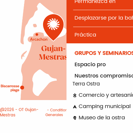
Permanezca en
Desplazarse por la b
Práctica
GRUPOS Y SEMINARIO
Espacio pro
Nuestros compromis
Terra Ostra
Comercio y artesaní
Camping municipal
@2026 - OT Gujan-
Conditiones
Informacion
Mestras
Generales
juridica
Cookies
Museo de la ostra