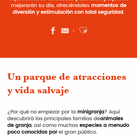
mejorarán su día, ofreciéndoles
momentos de
diversión y estimulación con total seguridad
.
Ajouter aux 
Un parque de atracciones
y vida salvaje
¿Por qué no empezar por la
minigranja
? Aquí
descubrirá las principales familias de
animales
de granja
, así como muchas
especies a menudo
poco conocidas por
el gran público.