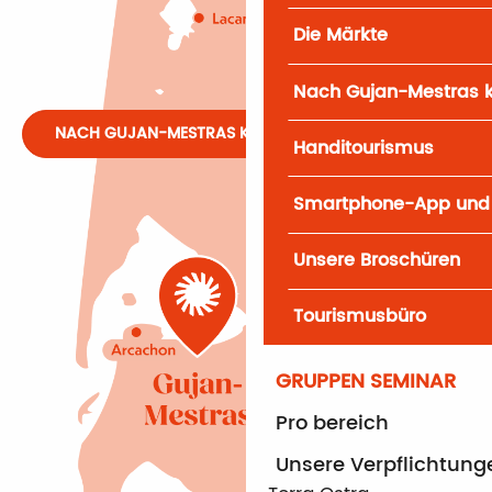
Die Märkte
Nach Gujan-Mestras
NACH GUJAN-MESTRAS KOMMEN
Handitourismus
Smartphone-App und
Unsere Broschüren
Tourismusbüro
GRUPPEN SEMINAR
Pro bereich
Unsere Verpflichtung