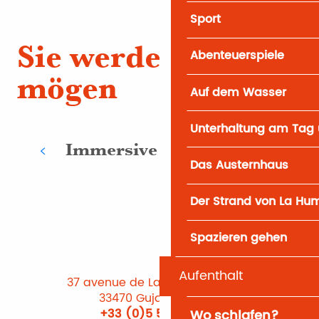
Sport
Sie werden auch
Abenteuerspiele
mögen
Auf dem Wasser
Unterhaltung am Tag 
Immersive Aktivitäten
Das Austernhaus
Der Strand von La Hu
Spazieren gehen
Aufenthalt
37 avenue de Lattre de Tassigny
33470 Gujan-Mestras
+33 (0)5 56 66 12 65
Wo schlafen?