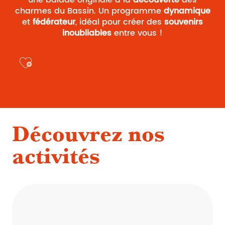
une balade originale à la
découverte
des
charmes du Bassin. Un programme
dynamique
et
fédérateur
, idéal pour créer des
souvenirs
inoubliables
entre vous !
Ajouter aux favoris
Découvrez nos
activités
Le milieu ostréicole
Sites naturels
Balade nature le long du
incontournables