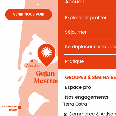
Accueil
VENIR NOUS VOIR
Explorer et profiter
Séjourner
Se déplacer sur le bas
Pratique
GROUPES & SÉMINAIRE
Espace pro
Nos engagements
Terra Ostra
Commerce & Artisan