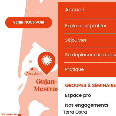
Accueil
VENIR NOUS VOIR
Explorer et profiter
Séjourner
Se déplacer sur le bas
Pratique
GROUPES & SÉMINAIRE
Espace pro
Nos engagements
Terra Ostra