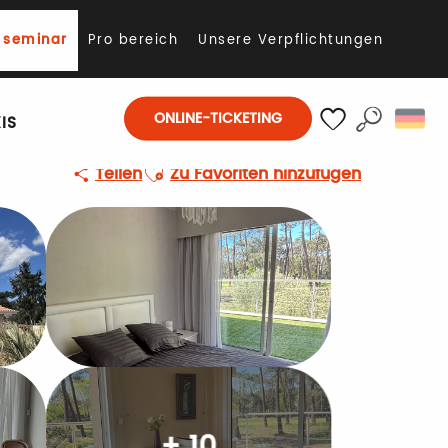
 seminar
Pro bereich
Unsere Verpflichtungen
ONLINE-TICKETING
IS
Suche
Voir les favoris
Ajouter aux favoris
Teilen
Zu Favoriten hinzufügen
+ 10