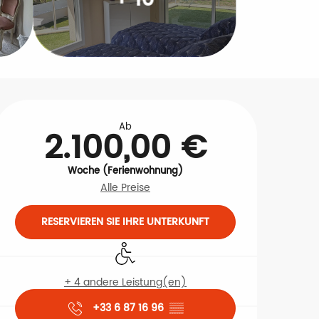
Öffnungszeiten & Kontakt
Ab
2.100,00 €
Woche (Ferienwohnung)
Alle Preise
RESERVIEREN SIE IHRE UNTERKUNFT
Zugang für Behinderte
+ 4 andere Leistung(en)
+33 6 87 16 96
▒▒