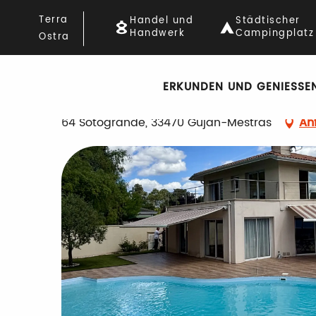
Aller
Startseite
Maison du Golf
Terra
Handel und
Städtischer
au
Handwerk
Campingplatz
Ostra
contenu
principal
Maison du Golf
ERKUNDEN UND GENIESSEN
HAUS
MÖBLIERTE ZIMMER
64 Sotogrande, 33470 Gujan-Mestras
An