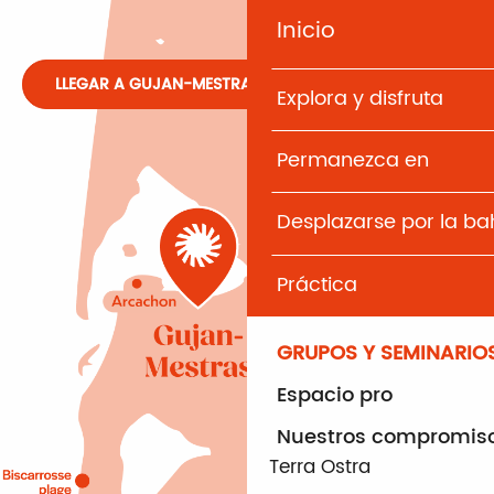
Inicio
LLEGAR A GUJAN-MESTRAS
Explora y disfruta
Permanezca en
Desplazarse por la b
Práctica
GRUPOS Y SEMINARIO
Espacio pro
Nuestros compromis
Terra Ostra