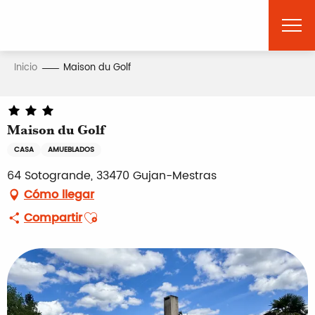
Aller
au
contenu
principal
Inicio
Maison du Golf
Maison du Golf
CASA
AMUEBLADOS
64 Sotogrande, 33470 Gujan-Mestras
Cómo llegar
Ajouter aux favoris
Compartir