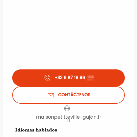
+33 6 87 16 96
▒▒
CONTÁCTENOS
maisonpetitteville-gujan.fr
Idiomas hablados
Idiomas hablados