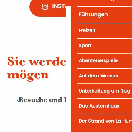
INSTAGRAM
Führungen
Freizeit
Sport
Sie werden auch
Abenteuerspiele
mögen
Auf dem Wasser
Unterhaltung am Tag 
Besuche und Entdeckungen
Das Austernhaus
Der Strand von La Hu