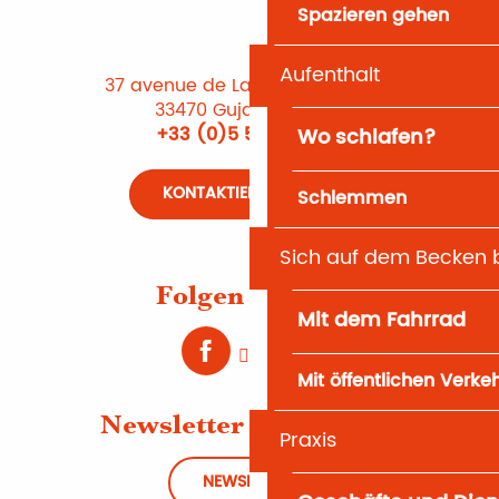
Spazieren gehen
Aufenthalt
37 avenue de Lattre de Tassigny
33470 Gujan-Mestras
+33 (0)5 56 66 12 65
Wo schlafen?
KONTAKTIEREN SIE UNS
Schlemmen
Sich auf dem Becken
Folgen Sie uns
Mit dem Fahrrad
Mit öffentlichen Verke
Newsletter abonnieren
Praxis
NEWSLETTER