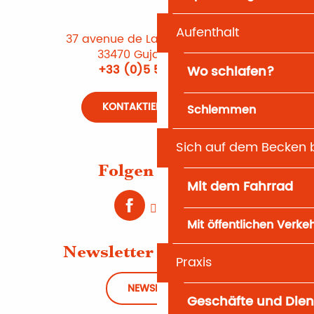
Aufenthalt
37 avenue de Lattre de Tassigny
33470 Gujan-Mestras
+33 (0)5 56 66 12 65
Wo schlafen?
KONTAKTIEREN SIE UNS
Schlemmen
Sich auf dem Becken
Folgen Sie uns
Mit dem Fahrrad
Mit öffentlichen Verke
Newsletter abonnieren
Praxis
NEWSLETTER
Geschäfte und Dien