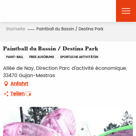
Aller
au
contenu
principal
Startseite
Paintball du Bassin / Destina Park
Paintball du Bassin / Destina Park
PAINT-BALL
FREIE AUSÜBUNG
SPORTLICHE AKTIVITÄTEN
Allée de Nay, Direction Parc d'activité économique,
33470 Gujan-Mestras
Anfahrt
Ajouter aux favoris
Teilen