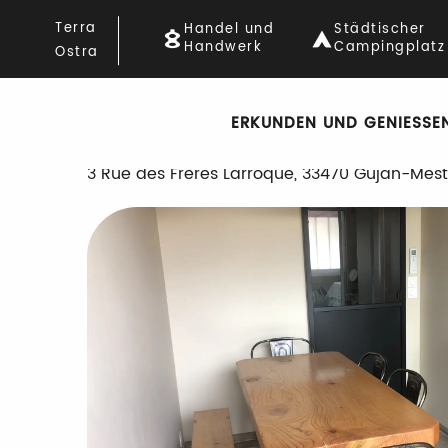
Aller
Startseite
Les Gîtes du Canal 3
Terra
Handel und
Städtischer
au
Handwerk
Campingplatz
Ostra
contenu
principal
Les Gîtes du Canal 3
ERKUNDEN UND GENIESSEN
WOHNUNG
MÖBLIERTE ZIMMER
3 Rue des Frères Larroque, 33470 Gujan-Mest