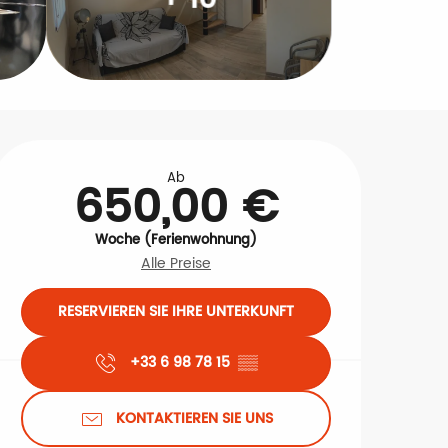
Öffnungszeiten & Kontakt
Ab
650,00 €
Woche (Ferienwohnung)
Alle Preise
RESERVIEREN SIE IHRE UNTERKUNFT
+33 6 98 78 15
▒▒
KONTAKTIEREN SIE UNS