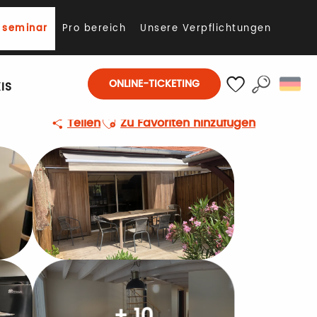
 seminar
Pro bereich
Unsere Verpflichtungen
ONLINE-TICKETING
IS
Suche
Voir les favoris
Ajouter aux favoris
Teilen
Zu Favoriten hinzufügen
+ 10