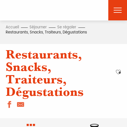
Aller
au
contenu
principal
Accueil
Séjourner
Se régaler
Restaurants, Snacks, Traiteurs, Dégustations
Restaurants,
Snacks,
Ajou
Traiteurs,
Dégustations