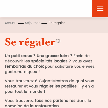
Aller
au
contenu
principal
Accueil
Séjourner
Se régaler
Se régaler
Ajouter aux favoris
Un petit creux
?
Une grosse faim
? Envie de
découvrir
les spécialités locales
? Vous avez
l’embarras du choix
pour satisfaire vos envies
gastronomiques !
Vous trouverez à Gujan-Mestras de quoi vous
restaurer et vous
régaler les papilles
, il y en a
pour tout le monde !
Vous trouverez
tous nos partenaires
dans le
domaine
de la restauration
.