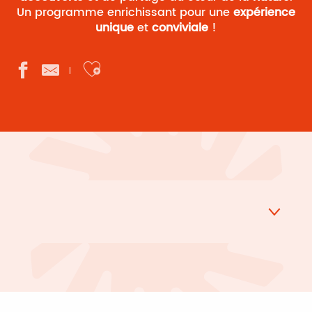
Un programme enrichissant pour une
expérience
unique
et
conviviale
!
Ajouter aux favoris
La dune du Pilat
La réserve ornithologique