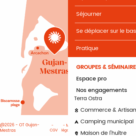
Séjourner
Se déplacer sur le bas
Pratique
GROUPES & SÉMINAIRE
Espace pro
Nos engagements
Terra Ostra
Commerce & Artisan
Camping municipal
@2026 - OT Gujan-
Mentions
Paramètres des
Mestras
CGV
légales
cookies
Maison de l'huître