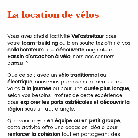
Location de Fat-bike et
trottinettes électriques
La location de vélos
Livraison
Vous avez choisi l’activité
Vel’ostréitour
pour
votre
team-building
ou bien souhaitez offrir à vos
collaborateurs
une
découverte
originale du
Bassin d’Arcachon à vélo
, hors des sentiers
battus ?
Que ce soit avec un
vélo traditionnel ou
électrique
, nous vous proposons la location de
vélos
à la journée
ou pour une
durée plus longue
,
selon vos besoins. Profitez de cette expérience
pour
explorer les ports ostréicoles
et
découvrir la
région
sous un autre angle.
Que vous soyez
en équipe ou en petit groupe
,
cette activité offre une occasion idéale pour
renforcer la cohésion
tout en partageant des