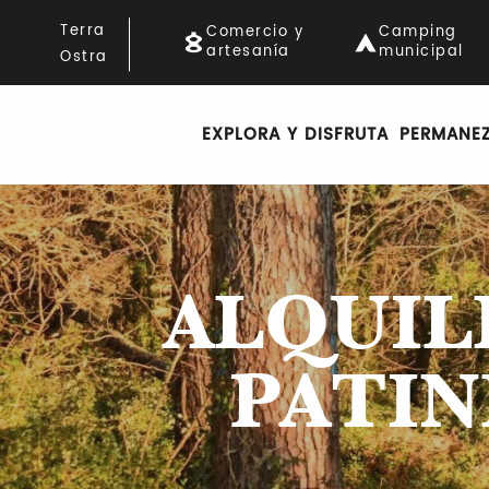
Aller
Terra
Comercio y
Camping
au
artesanía
municipal
Ostra
contenu
principal
EXPLORA Y DISFRUTA
PERMANE
ALQUIL
PATIN