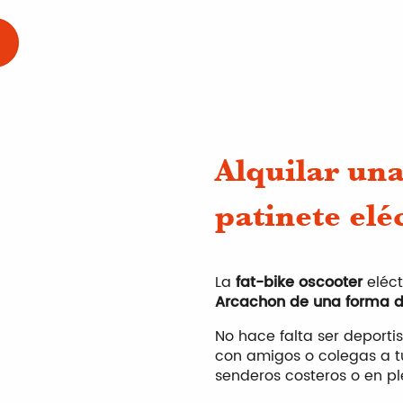
Alquilar una
patinete elé
La
fat-bike o
scooter
eléct
Arcachon de una forma di
No hace falta ser deporti
con amigos o colegas a tu
senderos costeros o en p