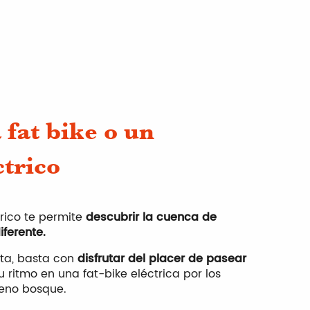
 fat bike o un
ctrico
Ma
rico te permite
descubrir la cuenca de
ferente.
sta, basta con
disfrutar del placer de pasear
Ti
 ritmo en una fat-bike eléctrica por los
leno bosque.