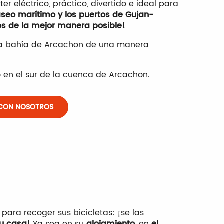
ter eléctrico, práctico, divertido e ideal para
Opi
aseo marítimo y los puertos de Gujan-
os de la mejor manera posible!
e la bahía de Arcachon de una manera
 en el sur de la cuenca de Arcachon.
CON NOSOTROS
para recoger sus bicicletas: ¡se las
su casa
! Ya sea en su
alojamiento
, en
el