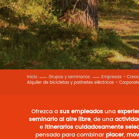
Inicio
Grupos y seminarios
Empresas – Creac
Alquiler de bicicletas y patinetes eléctricos – Corporat
Ofrezca a
sus empleados
una
experie
seminario al aire libre
, de una
activida
e
itinerarios cuidadosamente sele
pensado para combinar
placer
,
mov