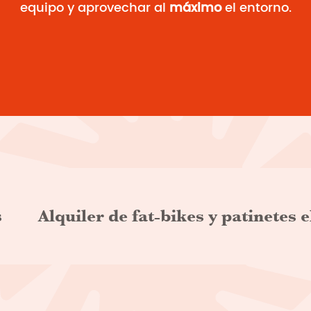
equipo y aprovechar al
máximo
el entorno.
is
s
Alquiler de fat-bikes y patinetes e