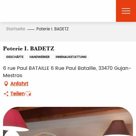
Aller
au
contenu
principal
Startseite
Poterie I. BADETZ
Poterie I. BADETZ
GESCHÄFTE
HANDWERKER
INNENAUSSTATTUNG
6 rue Paul BATAILLE 6 Rue Paul Bataille, 33470 Gujan-
Mestras
Anfahrt
Ajouter aux favoris
Teilen