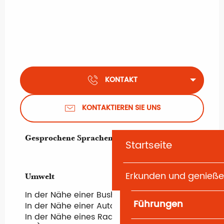
KONTAKT
KONTAKTIEREN SIE UNS
Gesprochene Sprachen
Gesprochene Sprachen
Startseite
Erkunden und genieß
Umwelt
Umwelt
In der Nähe einer Bushaltestelle
Führungen
In der Nähe einer Autobahn
In der Nähe eines Radweges (weniger als 1