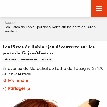
Aller
au
contenu
principal
Accueil
Les Pistes de Robin : jeu découverte sur les ports de Gujan-
Mestras
Les Pistes de Robin : jeu découverte sur les
ports de Gujan-Mestras
PÉDESTRE
ALLER-RETOUR
BOUCLE
37 avenue du Maréchal de Lattre de Tassigny, 33470
Gujan-Mestras
M'y rendre
Ajouter aux favoris
Partager