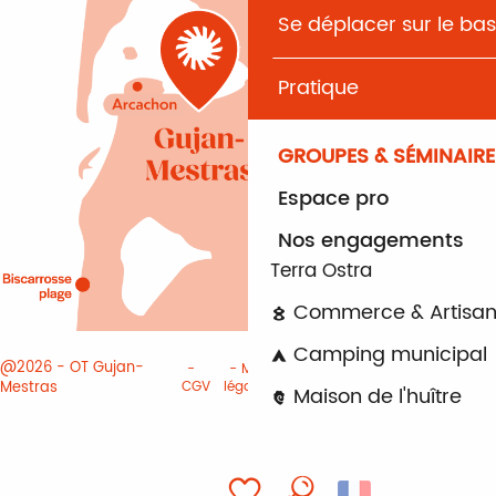
Se déplacer sur le bas
Pratique
GROUPES & SÉMINAIRE
Espace pro
Nos engagements
Terra Ostra
Commerce & Artisan
Camping municipal
@2026 - OT Gujan-
Mentions
Paramètres des
Mestras
CGV
légales
cookies
Maison de l'huître