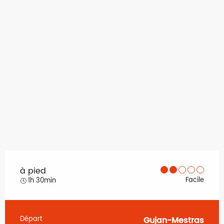
à pied
Facile
1h 30min
Départ
Gujan-Mestras
Informations pratiques