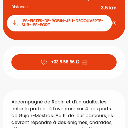
Distance
3.5 km
Documentation
LES-PISTES-DE-ROBIN-JEU-DECOUVERTE-
SECTI
SUR-LES-PORT...
Ouverture et coordonnées
+33 5 56 66 12
▒▒
Description
Accompagné de Robin et d'un adulte, les 
enfants partent à l'aventure sur 4 des ports 
de Gujan-Mestras. Au fil de leur parcours, ils 
devront répondre à des énigmes, charades, 