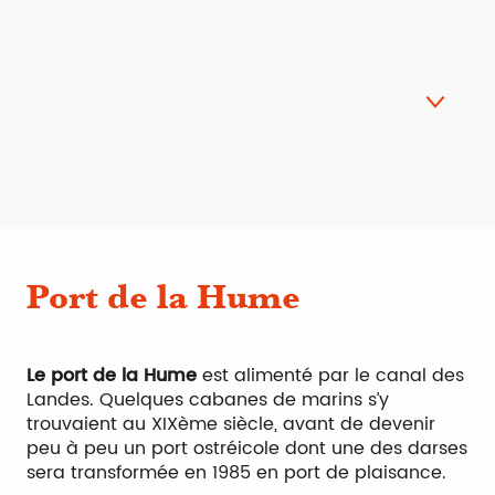
Port de la Hume
Port de Meyran
Port de la Hume
Port de Gujan
Port de Larros
Le port de la Hume
est alimenté par le canal des
Landes. Quelques cabanes de marins s’y
Port du Canal
trouvaient au XIXème siècle, avant de devenir
peu à peu un port ostréicole dont une des darses
Port de la Barbotière
sera transformée en 1985 en port de plaisance.