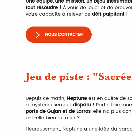
Une équipe, une mission, un bijou inestimab
tout résoudre !
À vous de jouer et de prouver
votre capacité à relever ce
défi palpitant
!
NOUS CONTACTER
Jeu de piste : "Sacré
Depuis ce matin,
Neptune
est en quête de s
a mystérieusement
disparu
! Partie faire un
ports de Gujan et de Larros
, elle n’a plus d
a-t-elle bien pu aller ?
Heureusement, Neptune a une idée du parcou