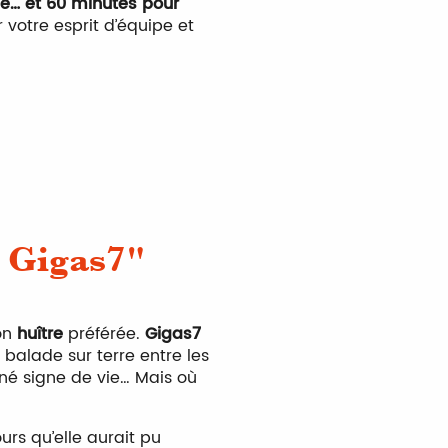
le… et 60 minutes pour
 votre esprit d’équipe et
e Gigas7"
on
huître
préférée.
Gigas7
e balade sur terre entre les
onné signe de vie… Mais où
rs qu’elle aurait pu