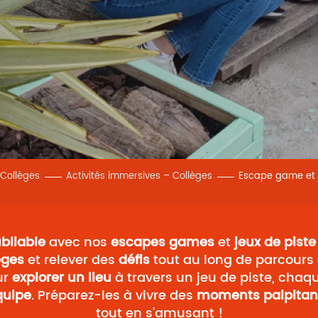
Collèges
Activités immersives – Collèges
Escape game et j
bliable
avec nos
escapes games
et
jeux de piste
èges
et relever des
défis
tout au long de parcours c
ur
explorer un lieu
à travers un jeu de piste, chaqu
quipe
. Préparez-les à vivre des
moments palpitan
tout en s’amusant !