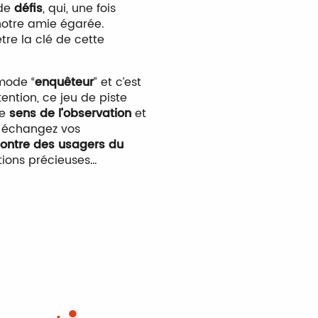
de
défis
, qui, une fois
notre amie égarée.
re la clé de cette
mode “
enquêteur
” et c’est
ention, ce jeu de piste
re
sens de l’observation
et
l, échangez vos
contre des usagers du
ations précieuses…