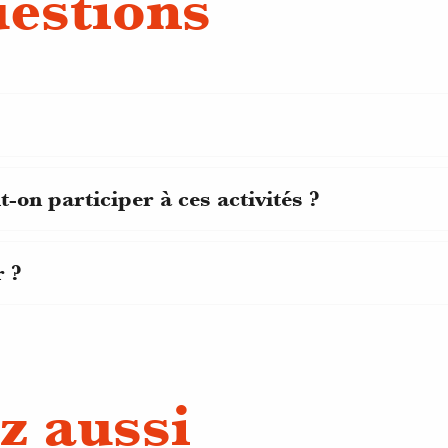
uestions
-on participer à ces activités ?
r ?
z aussi