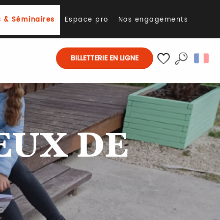
 & Séminaires
Espace pro
Nos engagements
BILLETTERIE EN LIGNE
Recherch
Voir les favoris
EUX DE