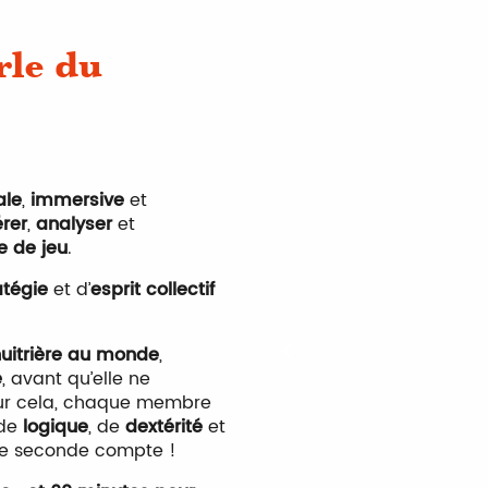
rle du
ale
,
immersive
et
rer
,
analyser
et
e de jeu
.
atégie
et d’
esprit collectif
huitrière au monde
,
e
, avant qu’elle ne
Pour cela, chaque membre
 de
logique
, de
dextérité
et
que seconde compte !