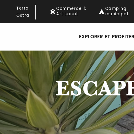
Aller
Terra
Commerce &
Camping
au
Artisanat
municipal
Ostra
contenu
principal
EXPLORER ET PROFITE
ESCAP