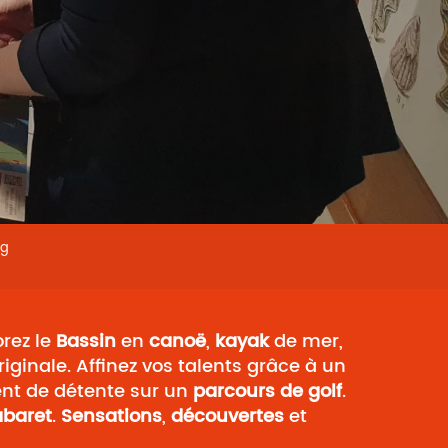
ng
orez le
Bassin
en
canoë
,
kayak
de mer,
ginale. Affinez vos talents grâce à un
nt de détente sur un
parcours de golf
.
abaret
.
Sensations
,
découvertes
et