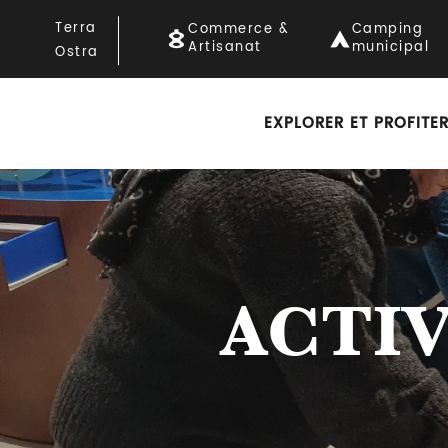
Aller
Terra
Commerce &
Camping
au
Artisanat
municipal
Ostra
contenu
principal
EXPLORER ET PROFITE
ACTIV