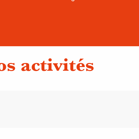
s activités
 d'équipe
Acti
tives
Dégus
 de mixologie