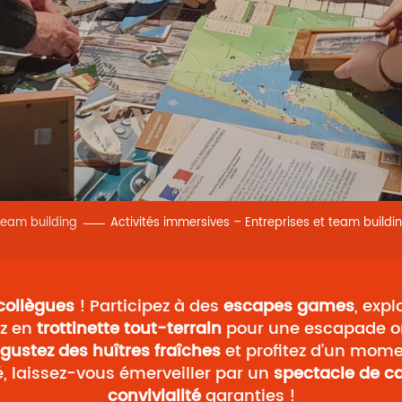
Team building
Activités immersives – Entreprises et team buildi
collègues
! Participez à des
escapes games
, expl
ez en
trottinette tout-terrain
pour une escapade ori
gustez des huîtres fraîches
et profitez d’un mome
é, laissez-vous émerveiller par un
spectacle de c
convivialité
garanties !