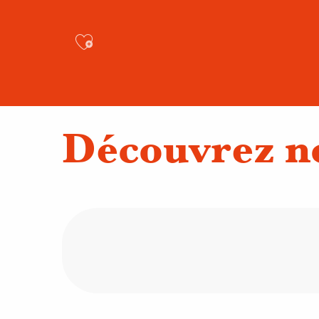
Ajouter aux favoris
Découvrez no
Activités cohésion
Activités spor
Ateliers d'oenologie et