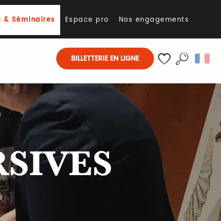
 & Séminaires
Espace pro
Nos engagements
BILLETTERIE EN LIGNE
Recherch
Voir les favoris
RSIVES