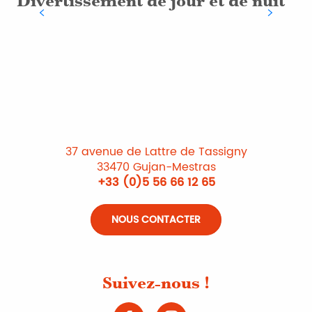
Divertissement de jour et de nuit
Le
d
37 avenue de Lattre de Tassigny
33470 Gujan-Mestras
+33 (0)5 56 66 12 65
NOUS CONTACTER
Suivez-nous !