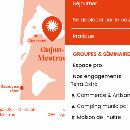
Séjourner
Se déplacer sur le bas
Pratique
GROUPES & SÉMINAIRE
Espace pro
Nos engagements
Terra Ostra
Commerce & Artisan
Camping municipal
@2026 - OT Gujan-
Mentions
Paramètres des
Mestras
CGV
légales
cookies
Maison de l'huître