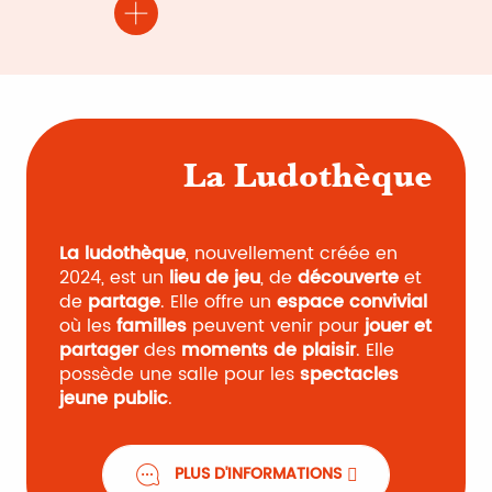
La
plus
grande
bibliothèque
La Ludothèque
La ludothèque
, nouvellement créée en
2024, est un
lieu de jeu
, de
découverte
et
Washington
de
partage
. Elle offre un
espace convivial
où les
familles
peuvent venir pour
jouer et
partager
des
moments de plaisir
. Elle
possède une salle pour les
spectacles
jeune public
.
PLUS D'INFORMATIONS