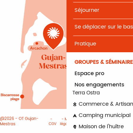
Séjourner
Se déplacer sur le bas
Pratique
GROUPES & SÉMINAIRE
Espace pro
Nos engagements
Terra Ostra
Commerce & Artisan
Camping municipal
@2026 - OT Gujan-
Mentions
Paramètres des
Mestras
CGV
légales
cookies
Maison de l'huître