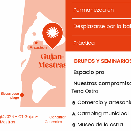
Permanezca en
Desplazarse por la b
Práctica
GRUPOS Y SEMINARIO
Espacio pro
Nuestros compromis
Terra Ostra
Comercio y artesaní
Camping municipal
@2026 - OT Gujan-
Conditiones
Informacion
Mestras
Generales
juridica
Cookies
Museo de la ostra