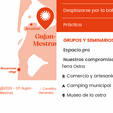
Desplazarse por la b
Práctica
GRUPOS Y SEMINARIO
Espacio pro
Nuestros compromis
Terra Ostra
Comercio y artesaní
Camping municipal
@2026 - OT Gujan-
Conditiones
Informacion
Mestras
Generales
juridica
Cookies
Museo de la ostra