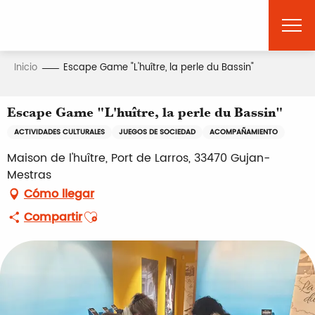
Aller
au
contenu
principal
Inicio
Escape Game "L'huître, la perle du Bassin"
Escape Game "L'huître, la perle du Bassin"
ACTIVIDADES CULTURALES
JUEGOS DE SOCIEDAD
ACOMPAÑAMIENTO
Maison de l'huître, Port de Larros, 33470 Gujan-
Mestras
Cómo llegar
Ajouter aux favoris
Compartir