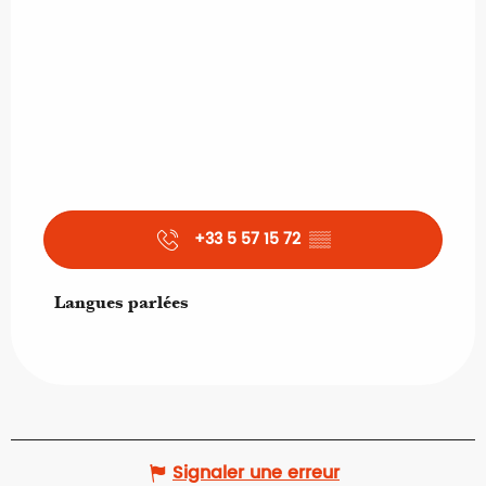
+33 5 57 15 72
▒▒
Langues parlées
Langues parlées
Signaler une erreur