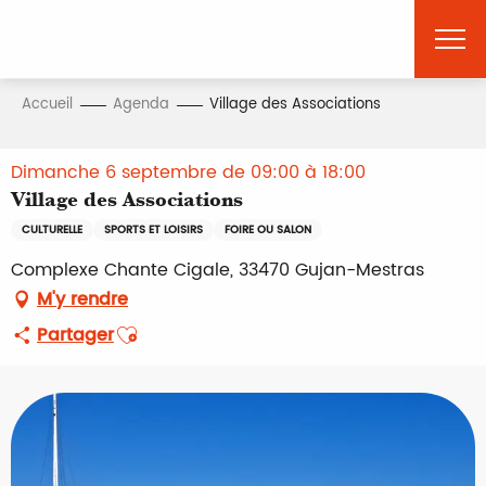
Aller
au
contenu
principal
Accueil
Agenda
Village des Associations
Dimanche 6 septembre de 09:00 à 18:00
Village des Associations
CULTURELLE
SPORTS ET LOISIRS
FOIRE OU SALON
Complexe Chante Cigale, 33470 Gujan-Mestras
M'y rendre
Ajouter aux favoris
Partager