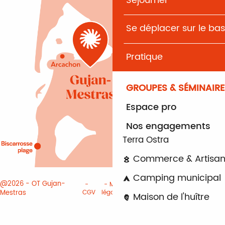
Séjourner
Se déplacer sur le bas
Pratique
GROUPES & SÉMINAIRE
Espace pro
Nos engagements
Terra Ostra
Commerce & Artisan
Camping municipal
@2026 - OT Gujan-
Mentions
Paramètres des
Mestras
CGV
légales
cookies
Maison de l'huître