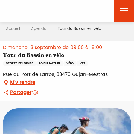
Aller
au
contenu
principal
Accueil
Agenda
Tour du Bassin en vélo
Dimanche 13 septembre de 09:00 à 18:00
Tour du Bassin en vélo
SPORTS ET LOISIRS
LOISIR NATURE
VÉLO
VTT
Rue du Port de Larros, 33470 Gujan-Mestras
M'y rendre
Ajouter aux favoris
Partager