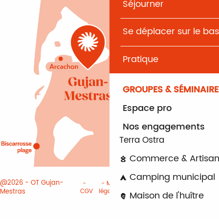
Séjourner
Se déplacer sur le bas
Pratique
GROUPES & SÉMINAIRE
Espace pro
Nos engagements
Terra Ostra
Commerce & Artisan
Camping municipal
@2026 - OT Gujan-
Mentions
Paramètres des
Mestras
CGV
légales
cookies
Maison de l'huître