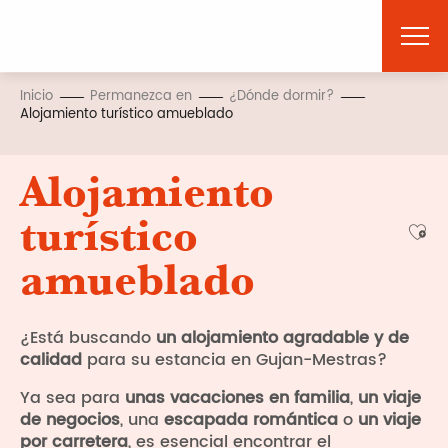
Aller
au
contenu
principal
Inicio
Permanezca en
¿Dónde dormir?
Alojamiento turístico amueblado
Alojamiento
turístico
Ajou
amueblado
¿Está buscando
un alojamiento agradable y de
calidad
para su estancia en Gujan-Mestras?
Ya sea para
unas vacaciones en familia
,
un viaje
de negocios
, una
escapada romántica
o
un viaje
por carretera
, es esencial encontrar el