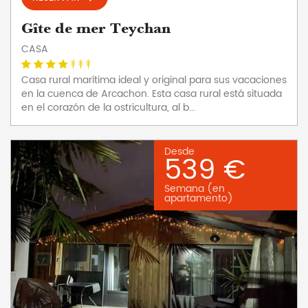
Gîte de mer Teychan
CASA
Casa rural marítima ideal y original para sus vacaciones
en la cuenca de Arcachon. Esta casa rural está situada
en el corazón de la ostricultura, al b...
Desde
539 €
Semana (en
apartamento)