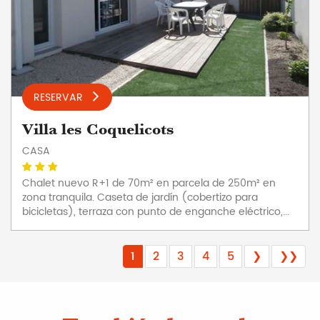
RESERVAR
Villa les Coquelicots
CASA
Chalet nuevo R+1 de 70m² en parcela de 250m² en
zona tranquila. Caseta de jardín (cobertizo para
bicicletas), terraza con punto de enganche eléctrico,...
1
2
3
4
5
❯
❯❯