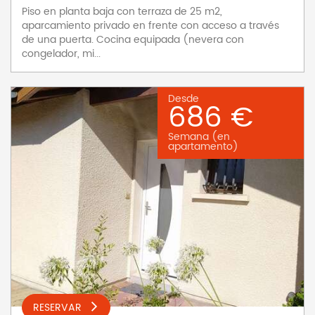
Piso en planta baja con terraza de 25 m2,
aparcamiento privado en frente con acceso a través
de una puerta. Cocina equipada (nevera con
congelador, mi...
Desde
686 €
Semana (en
apartamento)
RESERVAR