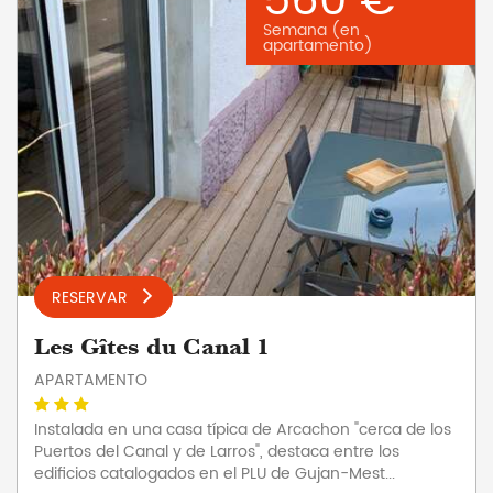
560 €
Semana (en
apartamento)
RESERVAR
Les Gîtes du Canal 1
APARTAMENTO
Instalada en una casa típica de Arcachon "cerca de los
Puertos del Canal y de Larros", destaca entre los
edificios catalogados en el PLU de Gujan-Mest...