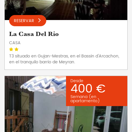
RESERVAR
La Casa Del Rio
CASA
T3 situado en Gujan-Mestras, en el Bassin d'Arcachon,
en el tranquilo barrio de Meyran.
Desde
400 €
Semana (en
apartamento)