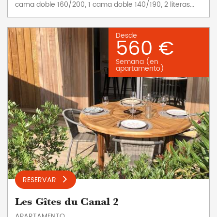
cama doble 160/200, 1 cama doble 140/190, 2 literas...
Desde
560 €
Semana (en
apartamento)
RESERVAR
Les Gîtes du Canal 2
APARTAMENTO