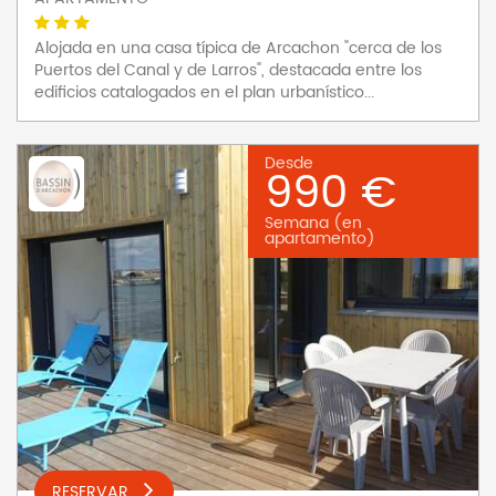
Alojada en una casa típica de Arcachon "cerca de los
Puertos del Canal y de Larros", destacada entre los
edificios catalogados en el plan urbanístico...
Desde
990 €
Semana (en
apartamento)
RESERVAR