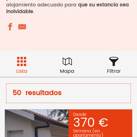
alojamiento adecuado para
que su estancia sea
inolvidable
.
Lista
Mapa
Filtrar
50
resultados
Desde
370 €
Semana (en
apartamento)