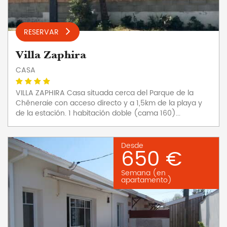
RESERVAR
Villa Zaphira
CASA
VILLA ZAPHIRA Casa situada cerca del Parque de la
Chêneraie con acceso directo y a 1,5km de la playa y
de la estación. 1 habitación doble (cama 160)...
Desde
650 €
Semana (en
apartamento)