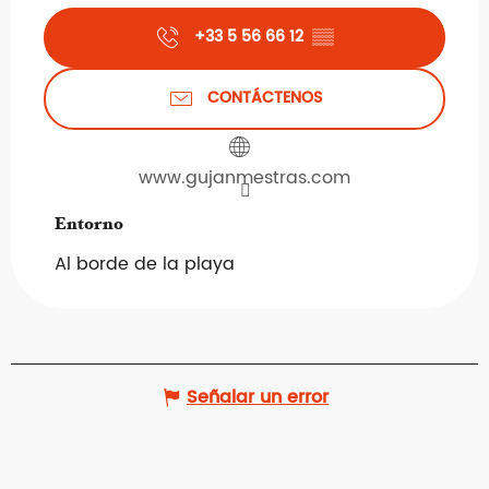
+33 5 56 66 12
▒▒
CONTÁCTENOS
www.gujanmestras.com
Entorno
Entorno
Al borde de la playa
Señalar un error