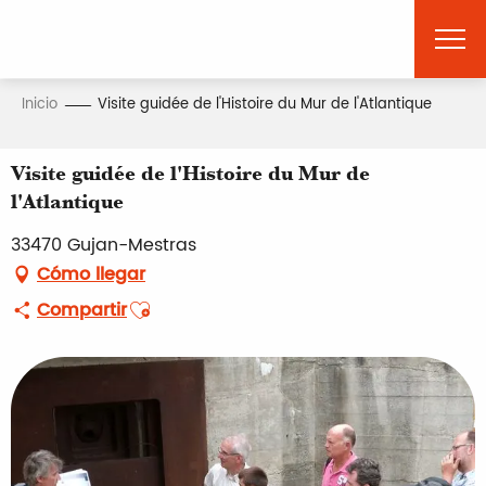
Aller
au
contenu
principal
Inicio
Visite guidée de l'Histoire du Mur de l'Atlantique
Visite guidée de l'Histoire du Mur de
l'Atlantique
33470 Gujan-Mestras
Cómo llegar
Ajouter aux favoris
Compartir