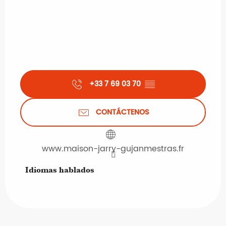
+33 7 69 03 70
▒▒
CONTÁCTENOS
www.maison-jarry-gujanmestras.fr
Idiomas hablados
Idiomas hablados