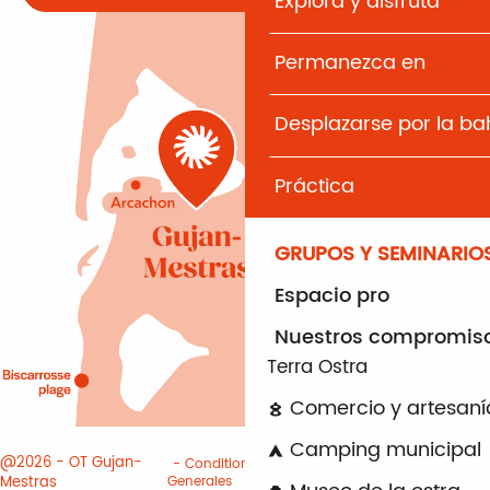
Explora y disfruta
Permanezca en
Desplazarse por la b
Práctica
GRUPOS Y SEMINARIO
Espacio pro
Nuestros compromis
Terra Ostra
Comercio y artesaní
Camping municipal
@2026 - OT Gujan-
Conditiones
Informacion
Mestras
Generales
juridica
Cookies