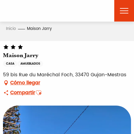
Aller
au
contenu
principal
Inicio
Maison Jarry
Maison Jarry
CASA
AMUEBLADOS
59 bis Rue du Maréchal Foch, 33470 Gujan-Mestras
Cómo llegar
Ajouter aux favoris
Compartir