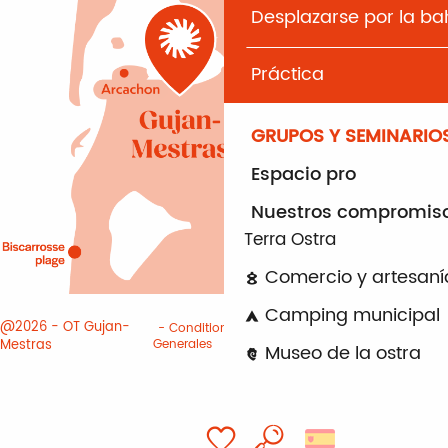
Desplazarse por la b
Práctica
GRUPOS Y SEMINARIO
Espacio pro
Nuestros compromis
Terra Ostra
Comercio y artesaní
Camping municipal
@2026 - OT Gujan-
Conditiones
Informacion
Mestras
Generales
juridica
Cookies
Museo de la ostra