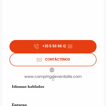
+33 5 56 66 12
▒▒
CONTÁCTENOS
www.campingdeverdalle.com
Idiomas hablados
Idiomas hablados
Entorno
Entorno