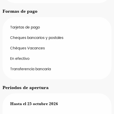
Formas de pago
Tarjetas de pago
Cheques bancarios y postales
Chèques Vacances
En efectivo
Transferencia bancaria
Periodos de apertura
Del
Hasta el
3 abril 2026
25 octubre 2026
al
25 octubre 2026