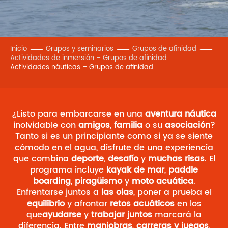
Inicio
Grupos y seminarios
Grupos de afinidad
Actividades de inmersión – Grupos de afinidad
Actividades náuticas – Grupos de afinidad
¿Listo para embarcarse en una
aventura náutica
inolvidable con
amigos
,
familia
o su
asociación
?
Tanto si es un principiante como si ya se siente
cómodo en el agua, disfrute de una experiencia
que combina
deporte
,
desafío
y
muchas risas
. El
programa incluye
kayak de mar
,
paddle
boarding
,
piragüismo
y
moto acuática
.
Enfrentarse juntos a
las olas
, poner a prueba el
equilibrio
y afrontar
retos acuáticos
en los
que
ayudarse
y
trabajar juntos
marcará la
diferencia. Entre
maniobras
,
carreras y juegos
,