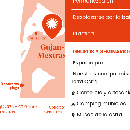
Permanezca en
Desplazarse por la b
Práctica
GRUPOS Y SEMINARIO
Espacio pro
Nuestros compromis
Terra Ostra
Comercio y artesaní
Camping municipal
@2026 - OT Gujan-
Conditiones
Informacion
Mestras
Generales
juridica
Cookies
Museo de la ostra