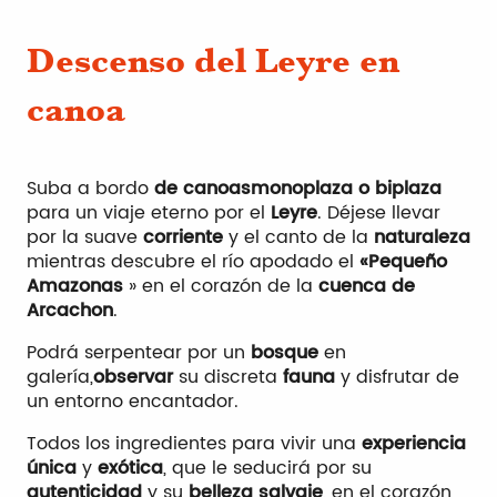
Kayak
Descenso del Leyre en
Pádel
canoa
Paseo en moto acuática
Suba a bordo
de canoas
monoplaza o biplaza
para un viaje eterno por el
Leyre
. Déjese llevar
por la suave
corriente
y el canto de la
naturaleza
mientras descubre el río apodado el
«Pequeño
Amazonas
» en el corazón de la
cuenca de
Arcachon
.
Podrá serpentear por un
bosque
en
galería,
observar
su discreta
fauna
y disfrutar de
un entorno encantador.
Todos los ingredientes para vivir una
experiencia
única
y
exótica
, que le seducirá por su
autenticidad
y su
belleza salvaje
, en el corazón