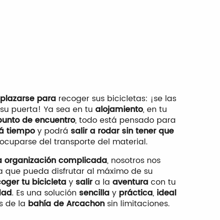
plazarse para
recoger sus bicicletas: ¡se las
su puerta! Ya sea en tu
alojamiento
, en tu
punto de encuentro
, todo está pensado para
á tiempo
y podrá
salir a rodar sin tener que
eocuparse del transporte del material.
la organización complicada
, nosotros nos
 que pueda disfrutar al máximo de su
oger tu bicicleta
y
salir
a la
aventura
con tu
dad
. Es una solución
sencilla
y
práctica
,
ideal
s de la
bahía de Arcachon
sin limitaciones.