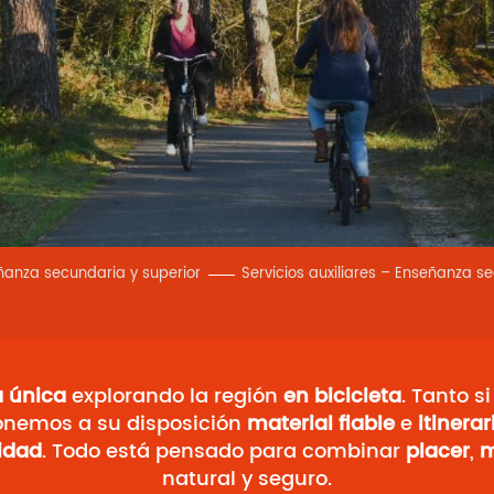
ñanza secundaria y superior
Servicios auxiliares – Enseñanza s
a única
explorando la región
en bicicleta
. Tanto s
ponemos a su disposición
material fiable
e
itinera
lidad
. Todo está pensado para combinar
placer
,
m
natural y seguro.