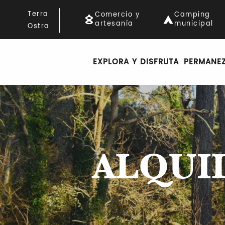
Aller
Terra
Comercio y
Camping
au
artesanía
municipal
Ostra
contenu
principal
EXPLORA Y DISFRUTA
PERMANE
ALQUI