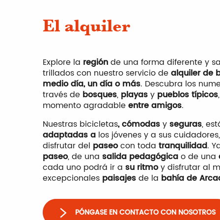
El alquiler
Explore la
región
de una forma diferente y s
trillados con nuestro servicio de
alquiler de 
medio día, un día o más
. Descubra los num
través de
bosques
,
playas
y
pueblos típicos
momento agradable
entre amigos
.
Nuestras bicicletas
, cómodas
y
seguras
, es
adaptadas a
los jóvenes y a sus cuidadore
disfrutar del
paseo
con toda
tranquilidad
. Y
paseo
, de una
salida pedagógica
o de una
cada uno podrá ir a
su ritmo
y disfrutar al 
excepcionales
paisajes
de la
bahía de Arca
PÓNGASE EN CONTACTO CON NOSOTROS