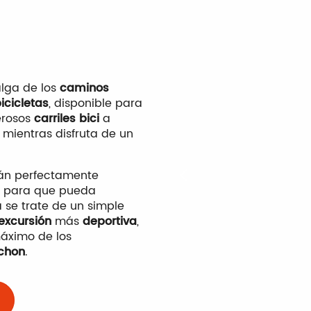
alga de los
caminos
bicicletas
, disponible para
erosos
carriles bici
a
, mientras disfruta de un
tán perfectamente
s, para que pueda
a se trate de un simple
excursión
más
deportiva
,
máximo de los
chon
.