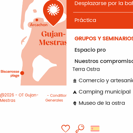
Desplazarse por la b
Práctica
GRUPOS Y SEMINARIO
Espacio pro
Nuestros compromis
Terra Ostra
Comercio y artesaní
Camping municipal
@2026 - OT Gujan-
Conditiones
Informacion
Mestras
Generales
juridica
Cookies
Museo de la ostra