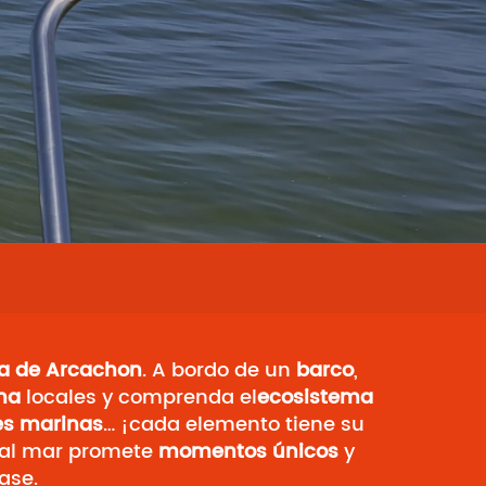
a de Arcachon
. A bordo de un
barco
,
na
locales y comprenda el
ecosistema
tes marinas
… ¡cada elemento tiene su
a al mar promete
momentos únicos
y
ase.