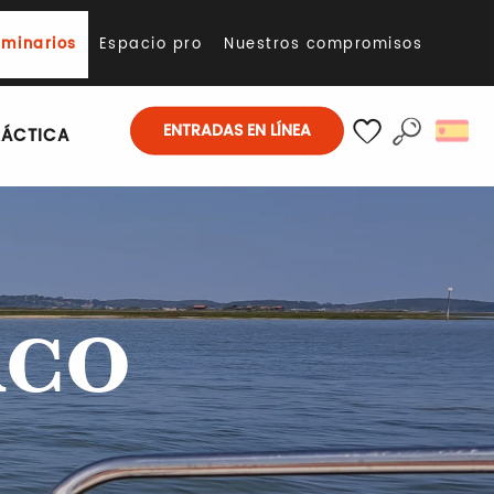
eminarios
Espacio pro
Nuestros compromisos
ENTRADAS EN LÍNEA
RÁCTICA
Buscar
Voir les favoris
RCO