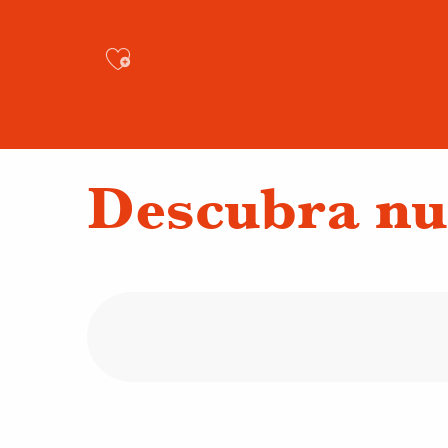
Ajouter aux favoris
Descubra nu
La vuelta de los b
La escuela de 