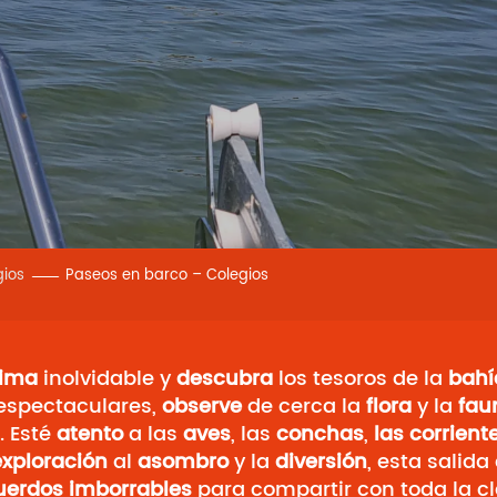
gios
Paseos en barco – Colegios
tima
inolvidable y
descubra
los tesoros de la
bahí
spectaculares,
observe
de cerca la
flora
y la
fau
. Esté
atento
a las
aves
, las
conchas
,
las corrien
exploración
al
asombro
y la
diversión
, esta salid
uerdos imborrables
para compartir con toda la cl