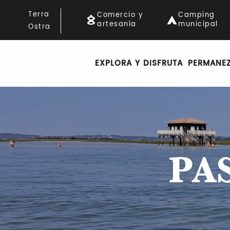
Aller
Terra
Comercio y
Camping
au
artesanía
municipal
Ostra
contenu
principal
EXPLORA Y DISFRUTA
PERMANE
PA