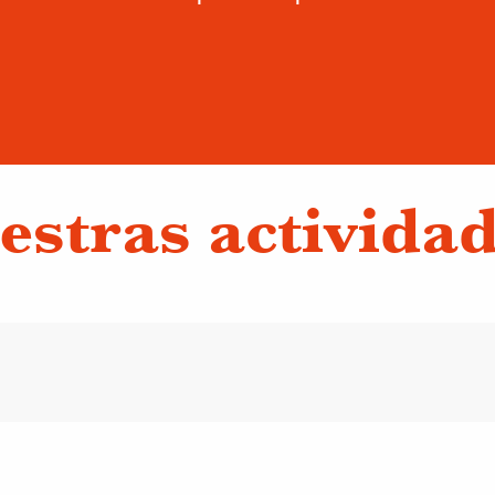
estras activida
arqueros
Vuelta a
Mousse